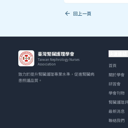
arrow_back
回上一頁
臺灣腎臟護理學會
快速連結
Taiwan Nephrology Nurses
Association
首頁
致力於提升腎臟護理專業水準，促進腎臟病
關於學會
患照護品質。
研習會
學會刊物
腎臟護理
最新消息
聯絡我們