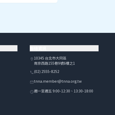
聯絡資訊
10345 台北市大同區
location_on
南京西路155巷9號6樓之1
(02) 2555-8252
phone
tnna.member@tnna.org.tw
email
週一至週五 9:00-12:30、13:30-18:00
schedule