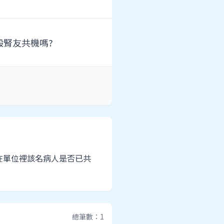
般腎友共機嗎?
 在單位裡該名病人是否已共
總筆數：1