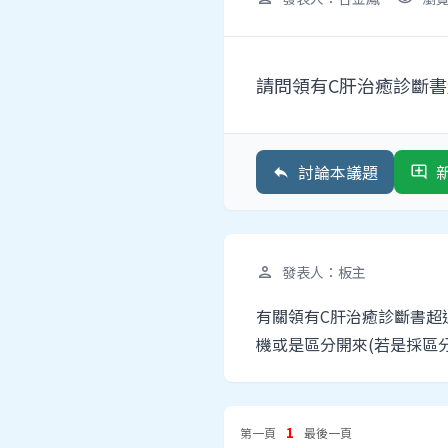
請問領有C肝治癒診斷書
討論本議題
reply
add_comment
發表人：板主
person
有關領有C肝治癒診斷書超過
機或是區分開來(若是採區
1
第一頁
最後一頁