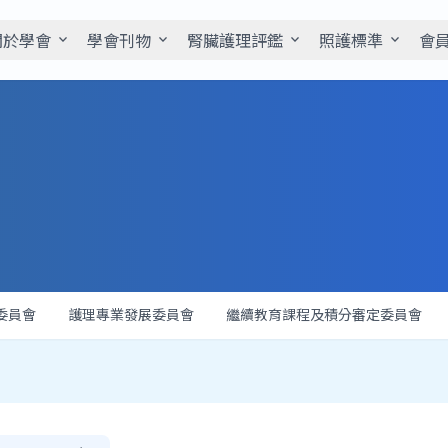
關於學會
學會刊物
腎臟護理評鑑
照護標準
會
expand_more
expand_more
expand_more
expand_more
委員會
護理專業發展委員會
繼續教育課程及積分審定委員會