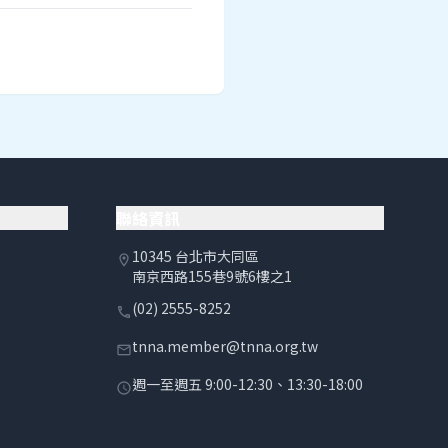
聯絡資訊
10345 台北市大同區
location_on
南京西路155巷9號6樓之1
(02) 2555-8252
phone
tnna.member@tnna.org.tw
email
週一至週五 9:00-12:30、13:30-18:00
schedule