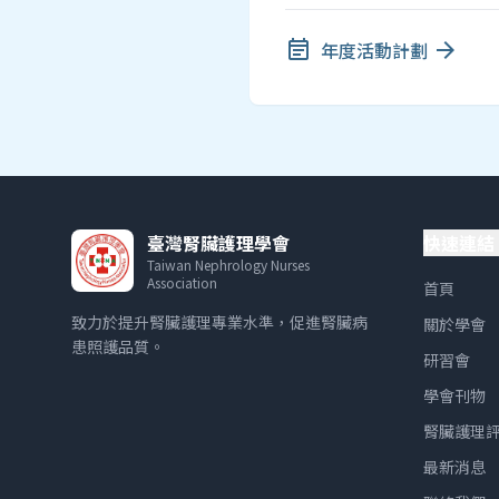
event_note
年度活動計劃
arrow_forward
臺灣腎臟護理學會
快速連結
Taiwan Nephrology Nurses
Association
首頁
致力於提升腎臟護理專業水準，促進腎臟病
關於學會
患照護品質。
研習會
學會刊物
腎臟護理
最新消息