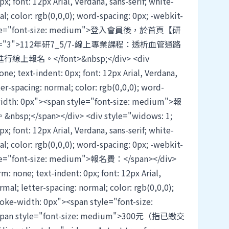
x; font: 12px Arial, Verdana, sans-serif; white-
l; color: rgb(0,0,0); word-spacing: 0px; -webkit-
n style="font-size: medium">登入會員後，於首頁【研
ze="3">112年研7_5/7-線上專業課程：透析血管通路
。</font>&nbsp;</div> <div
ne; text-indent: 0px; font: 12px Arial, Verdana,
ter-spacing: normal; color: rgb(0,0,0); word-
-width: 0px"><span style="font-size: medium">報
</span></div> <div style="widows: 1;
x; font: 12px Arial, Verdana, sans-serif; white-
l; color: rgb(0,0,0); word-spacing: 0px; -webkit-
tyle="font-size: medium">報名費：</span></div>
m: none; text-indent: 0px; font: 12px Arial,
rmal; letter-spacing: normal; color: rgb(0,0,0);
roke-width: 0px"><span style="font-size:
n style="font-size: medium">300元（指已繳交