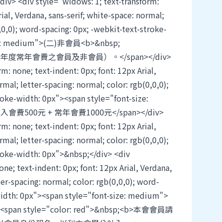
iv style="widows: 1; text-transform:
rial, Verdana, sans-serif; white-space: normal;
,0,0); word-spacing: 0px; -webkit-text-stroke-
size: medium">(二)非會員<b>&nbsp;
今年度常年會費之會員及非會員）。</span></div>
m: none; text-indent: 0px; font: 12px Arial,
rmal; letter-spacing: normal; color: rgb(0,0,0);
roke-width: 0px"><span style="font-size:
費500元 + 常年會費1000元</span></div>
m: none; text-indent: 0px; font: 12px Arial,
rmal; letter-spacing: normal; color: rgb(0,0,0);
roke-width: 0px">&nbsp;</div> <div
ne; text-indent: 0px; font: 12px Arial, Verdana,
ter-spacing: normal; color: rgb(0,0,0); word-
width: 0px"><span style="font-size: medium">
n><span style="color: red">&nbsp;<b>本會會員請