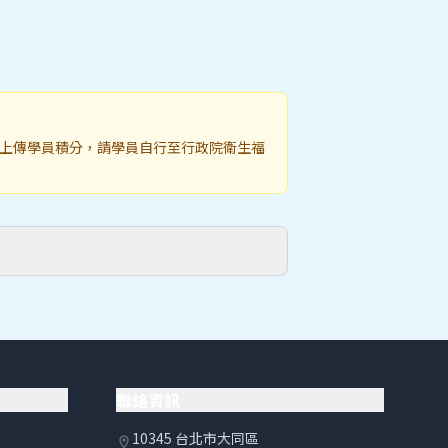
上傳學員積分，請學員自行至行政院衛生福
聯絡資訊
10345 台北市大同區
location_on