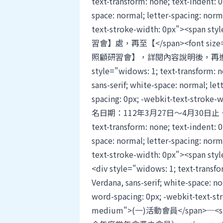
text-transform: none; text-indent: 0p
space: normal; letter-spacing: norma
text-stroke-width: 0px"><spa
習會】處，再至【</span><font si
照顧研習會】，詳閱內容說明後，再進行線上報名
style="widows: 1; text-transform: no
sans-serif; white-space: normal; let
spacing: 0px; -webkit-text-stroke
名日期：112年3月27日～4月30日止。&nbsp;
text-transform: none; text-indent: 0p
space: normal; letter-spacing: norma
text-stroke-width: 0px"><span s
<div style="widows: 1; text-transfor
Verdana, sans-serif; white-space: no
word-spacing: 0px; -webkit-text-st
medium">(一)活動會員</span>─<spa