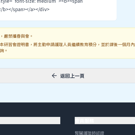
e="font-size: medium"><b><span
/b></span></a></div>
，嚴禁攜眷與會。
本研習會證明書，將主動申請護理人員繼續教育積分，並於課後一個月內
詢。
arrow_back
返回上一頁
會員服務
腎臟護理師認證