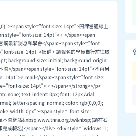
5,0,0)"><span style="font-size: 14pt">開課當週線上
le="font-size: 14pt">，</span><span
本會官網最新消息和學會</span><span style="font-
 style="font-size: 14pt">社群，請報名的學員自行前往取
workspace
t; background-size: initial; background-origin:
">，本會</span><span style="font-size: 14pt">不再另
 14pt">e-mail</span><span style="font-size:
"font-size: 14pt">。</span></strong></p>
m: none; text-indent: 0px; font: 12px Arial,
rmal; letter-spacing: normal; color: rgb(0,0,0);
roke-width: 0px"><span style="font-size:
站&nbsp;www.tnna.org.tw&nbsp;(請在右
span></div> <div style="widows: 1;