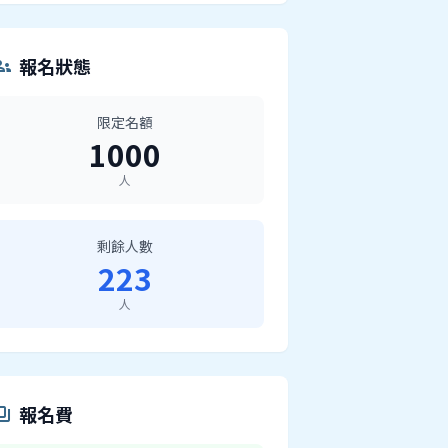
報名狀態
ups
限定名額
1000
人
剩餘人數
223
人
報名費
ents