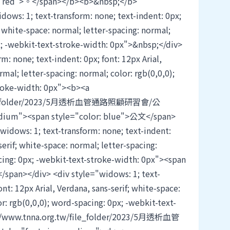
r: red">。</span></b><b>&nbsp;</b>
ows: 1; text-transform: none; text-indent: 0px;
f; white-space: normal; letter-spacing: normal;
px; -webkit-text-stroke-width: 0px">&nbsp;</div>
m: none; text-indent: 0px; font: 12px Arial,
rmal; letter-spacing: normal; color: rgb(0,0,0);
troke-width: 0px"><b><a
w/file_folder/2023/5月透析血管通路照顧研習會/公
edium"><span style="color: blue">公文</span>
widows: 1; text-transform: none; text-indent:
serif; white-space: normal; letter-spacing:
cing: 0px; -webkit-text-stroke-width: 0px"><span
/span></div> <div style="widows: 1; text-
ont: 12px Arial, Verdana, sans-serif; white-space:
r: rgb(0,0,0); word-spacing: 0px; -webkit-text-
p://www.tnna.org.tw/file_folder/2023/5月透析血管