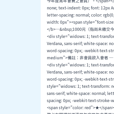
今年度常年會費之會員）。</span></div> <d
none; text-indent: 0px; font: 12px A
letter-spacing: normal; color: rgb(0
width: 0px"><span style="font-
</b>─&nbsp;1000元（指尚未繳交
<div style="widows: 1; text-transfor
Verdana, sans-serif; white-space: no
word-spacing: 0px; -webkit-text-st
medium">備註：非會員欲入會者 ─ 入會
<div style="widows: 1; text-transfor
Verdana, sans-serif; white-space: no
word-spacing: 0px; -webkit-text-st
style="widows: 1; text-transform: no
sans-serif; white-space: normal; let
spacing: 0px; -webkit-text-stroke-
<span style="color: red">★</spa