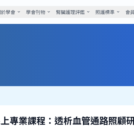
關於學會
學會刊物
腎臟護理評鑑
照護標準
會
expand_more
expand_more
expand_more
expand_more
7—線上專業課程：透析血管通路照顧