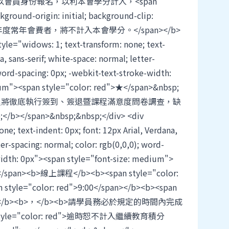
會員身份報名，以利本會學分計入，<span
kground-origin: initial; background-clip:
當年度常年會費者，將不計入本會學分。</span></b>
yle="widows: 1; text-transform: none; text-
a, sans-serif; white-space: normal; letter-
 word-spacing: 0px; -webkit-text-stroke-width:
ium"><span style="color: red">★</span>&nbsp;
 red">本課程將徹底執行簽到、簽退暨課程滿意度問卷調查，缺
</span>&nbsp;&nbsp;</div> <div
ne; text-indent: 0px; font: 12px Arial, Verdana,
ter-spacing: normal; color: rgb(0,0,0); word-
width: 0px"><span style="font-size: medium">
;</span><b>線上課程</b><b><span style="color:
tyle="color: red">9:00</span></b><b><span
</span></b><b>，</b><b>請學員務必於規定的時間內完成
style="color: red">逾時恕不計入繼續教育積分