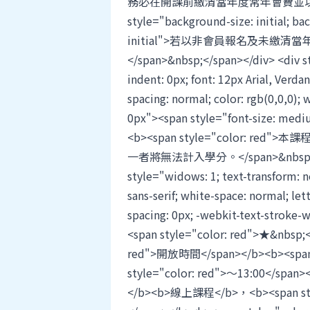
務必在開課前繳清當年度常年會費並以
style="background-size: initial; bac
initial">若以非會員報名及未繳清
</span>&nbsp;</span></div> <div st
indent: 0px; font: 12px Arial, Verdan
spacing: normal; color: rgb(0,0,0);
0px"><span style="font-size: med
<b><span style="color:
一者將無法計入學分。</span>&nbsp;</b>
style="widows: 1; text-transform: no
sans-serif; white-space: normal; let
spacing: 0px; -webkit-text-stroke-
<span style="color: red">★&nbsp
red">開放時間</span></b><b><span s
style="color: red">～13:00
</b><b>線上課程</b>，<b><span 