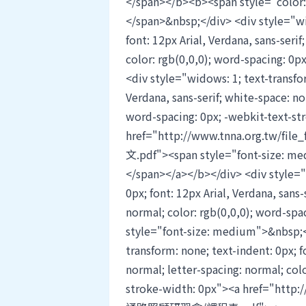
</span></b><b><span style="colo
</span>&nbsp;</div> <div style="wid
font: 12px Arial, Verdana, sans-seri
color: rgb(0,0,0); word-spacing: 0
<div style="widows: 1; text-transfor
Verdana, sans-serif; white-space: no
word-spacing: 0px; -webkit-text-s
href="http://www.tnna.org.t
文.pdf"><span style="font-size: m
</span></a></b></div> <div style="
0px; font: 12px Arial, Verdana, sans-
normal; color: rgb(0,0,0); word-spa
style="font-size: medium">&nbsp;<
transform: none; text-indent: 0px; f
normal; letter-spacing: normal; colo
stroke-width: 0px"><a href="htt