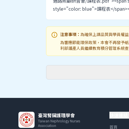
通路照顧研習會/課程表.pdf"><span styl
style="color: blue">課程表</span><
info
注意事項：
為確保上課品質與學員權益
為響應節能環保政策，本會不再發予紙
利部護產人員繼續教育積分管理系統查
臺灣腎臟護理學會
快速連結
Taiwan Nephrology Nurses
Association
首頁