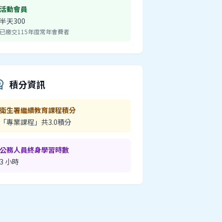
活動會員
半天300
已繳交115年度常年會費者
積分資訊
_premium
衛生署繼續教育課程積分
「專業課程」共3.0積分
公務人員終身學習時數
3 小時