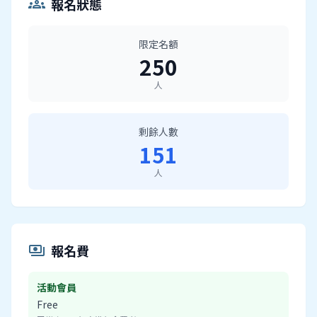
報名狀態
groups
限定名額
250
人
剩餘人數
151
人
報名費
payments
活動會員
Free