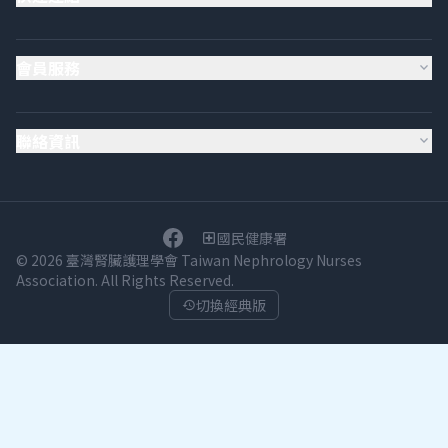
會員服務
expand_more
聯絡資訊
expand_more
國民健康署
local_hospital
© 2026 臺灣腎臟護理學會 Taiwan Nephrology Nurses
Association. All Rights Reserved.
切換經典版
history