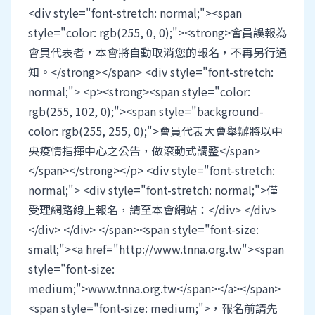
<div style="font-stretch: normal;"><span
style="color: rgb(255, 0, 0);"><strong>會員誤報為
會員代表者，本會將自動取消您的報名，不再另行通
知。</strong></span> <div style="font-stretch:
normal;"> <p><strong><span style="color:
rgb(255, 102, 0);"><span style="background-
color: rgb(255, 255, 0);">會員代表大會舉辦將以中
央疫情指揮中心之公告，做滾動式調整</span>
</span></strong></p> <div style="font-stretch:
normal;"> <div style="font-stretch: normal;">僅
受理網路線上報名，請至本會網站：</div> </div>
</div> </div> </span><span style="font-size:
small;"><a href="http://www.tnna.org.tw"><span
style="font-size:
medium;">www.tnna.org.tw</span></a></span>
<span style="font-size: medium;">，報名前請先