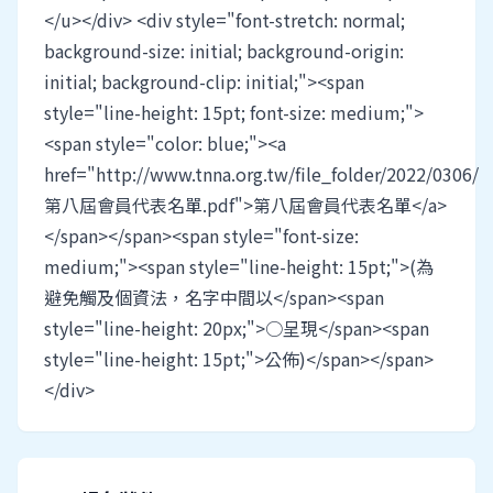
</u></div> <div style="font-stretch: normal;
background-size: initial; background-origin:
initial; background-clip: initial;"><span
style="line-height: 15pt; font-size: medium;">
<span style="color: blue;"><a
href="http://www.tnna.org.tw/file_folder/2022/0306/
第八屆會員代表名單.pdf">第八屆會員代表名單</a>
</span></span><span style="font-size:
medium;"><span style="line-height: 15pt;">(為
避免觸及個資法，名字中間以</span><span
style="line-height: 20px;">○呈現</span><span
style="line-height: 15pt;">公佈)</span></span>
</div>