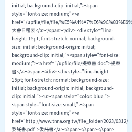
initial; background-clip: initial;"><span
style="font-size: medium;"><a
href="/upfile/file/file/%E5%A4%A7%E6%9C%83%
大會日程表</a></span></div> <div style="line-
height: 15pt; font-stretch: normal; background-
size: initial; background-origin: initial;
background-clip: initial;"><span style="font-size:
medium;"><a href="/upfile/file/提案書.doc">提案
書</a></span></div> <div style="line-height:
15pt; font-stretch: normal; background-size:
initial; background-origin: initial; background-
clip: initial;"><u><span style="color: blue;">
<span style="font-size: small;"><span
style="font-size: medium;"><a
href="http://www.tnna.org.tw/file_folder/2023/0312/
委託書.pdf">委託書</a></span></span></span>