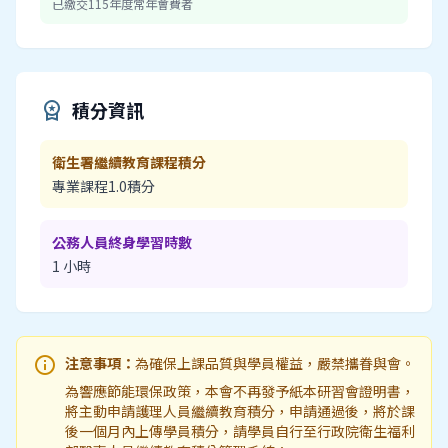
已繳交115年度常年會費者
積分資訊
workspace_premium
衛生署繼續教育課程積分
專業課程1.0積分
公務人員終身學習時數
1 小時
info
注意事項：
為確保上課品質與學員權益，嚴禁攜眷與會。
為響應節能環保政策，本會不再發予紙本研習會證明書，
將主動申請護理人員繼續教育積分，申請通過後，將於課
後一個月內上傳學員積分，請學員自行至行政院衛生福利