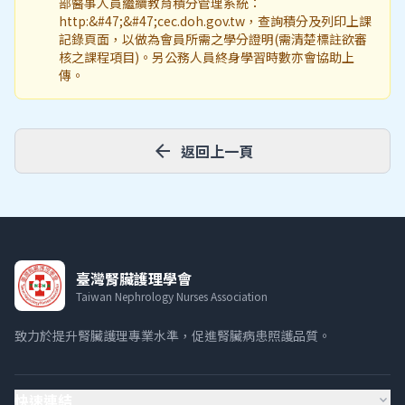
部醫事人員繼續教育積分管理系統：
http:&#47;&#47;cec.doh.gov.tw，查詢積分及列印上課
記錄頁面，以做為會員所需之學分證明(需清楚標註欲審
核之課程項目)。另公務人員終身學習時數亦會協助上
傳。
arrow_back
返回上一頁
臺灣腎臟護理學會
Taiwan Nephrology Nurses Association
致力於提升腎臟護理專業水準，促進腎臟病患照護品質。
快速連結
expand_more