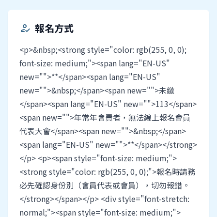
報名方式
how_to_reg
<p>&nbsp;<strong style="color: rgb(255, 0, 0);
font-size: medium;"><span lang="EN-US"
new="">**</span><span lang="EN-US"
new="">&nbsp;</span><span new="">未繳
</span><span lang="EN-US" new="">113</span>
<span new="">年常年會費者，無法線上報名會員
代表大會</span><span new="">&nbsp;</span>
<span lang="EN-US" new="">**</span></strong>
</p> <p><span style="font-size: medium;">
<strong style="color: rgb(255, 0, 0);">報名時請務
必先確認身份別（會員代表或會員），切勿報錯。
</strong></span></p> <div style="font-stretch:
normal;"><span style="font-size: medium;">