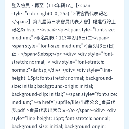
登入會員，再至【113年研1A_【<span
style="color: rgb(0, 0, 255);">限會員代表報名
</span>】第九屆第三次會員代表大會】處進行線上
報名&nbsp;。</span> <p><span style="font-size:
medium;">報名期限：113年2月6日(二</span>
<span style="font-size: medium;">)至3月3日(日)
止。</span>&nbsp;</p> </div> <div style="font-
stretch: normal;"> <div style="font-stretch:
normal;">&nbsp;</div> </div> <div style="line-
height: 15pt; font-stretch: normal; background-
size: initial; background-origin: initial;
background-clip: initial;"><span style="font-size:
medium;"><a href="/upfile/file/出席公文_會員代
表.pdf">會員代表出席公文</a></span></div> <div
style="line-height: 15pt; font-stretch: normal;
background-size: initial; background-origin: