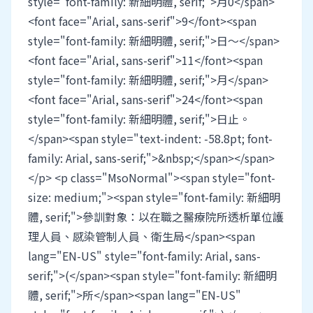
style="font-family: 新細明體, serif;">月0</span>
<font face="Arial, sans-serif">9</font><span
style="font-family: 新細明體, serif;">日～</span>
<font face="Arial, sans-serif">11</font><span
style="font-family: 新細明體, serif;">月</span>
<font face="Arial, sans-serif">24</font><span
style="font-family: 新細明體, serif;">日止。
</span><span style="text-indent: -58.8pt; font-
family: Arial, sans-serif;">&nbsp;</span></span>
</p> <p class="MsoNormal"><span style="font-
size: medium;"><span style="font-family: 新細明
體, serif;">參訓對象：以在職之醫療院所透析單位護
理人員、感染管制人員、衛生局</span><span
lang="EN-US" style="font-family: Arial, sans-
serif;">(</span><span style="font-family: 新細明
體, serif;">所</span><span lang="EN-US"