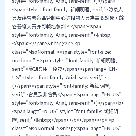
style="font-family: Arial, sans-serif;">)</span>
<span style="font-family: 新細明體, serif;">防疫人
員及疾管署各區管制中心等相關人員為主要對象，餘
各醫護人員亦可報名參訓。</span><span
style="font-family: Arial, sans-serif;">&nbsp;
</span></span>&nbsp;</p> <p
class="MsoNormal"><span style="font-size:
medium;"><span style="font-family: 新細明體,
serif;">參訓費用：免費</span><span lang="EN-
US" style="font-family: Arial, sans-serif;">
(</span><span style="font-family: 新細明體,
serif;">會員及非會員</span><span lang="EN-US"
style="font-family: Arial, sans-serif;">)</span><b>
<span lang="EN-US" style="font-family: 新細明
體, serif;">&nbsp;</span></b></span></p> <p
class="MsoNormal">&nbsp;<span lang="EN-US"