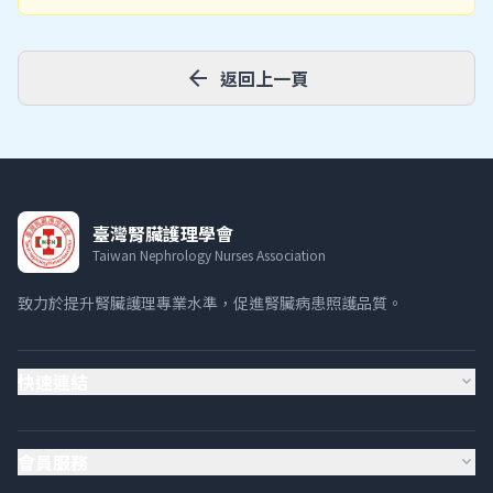
arrow_back
返回上一頁
臺灣腎臟護理學會
Taiwan Nephrology Nurses Association
致力於提升腎臟護理專業水準，促進腎臟病患照護品質。
快速連結
expand_more
會員服務
expand_more