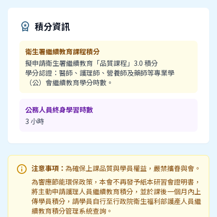
積分資訊
workspace_premium
衛生署繼續教育課程積分
擬申請衛生署繼續教育「品質課程」3.0 積分
學分認證：醫師、護理師、營養師及藥師等專業學
（公）會繼續教育學分時數。
公務人員終身學習時數
3 小時
info
注意事項：
為確保上課品質與學員權益，嚴禁攜眷與會。
為響應節能環保政策，本會不再發予紙本研習會證明書，
將主動申請護理人員繼續教育積分，並於課後一個月內上
傳學員積分，請學員自行至行政院衛生福利部護產人員繼
續教育積分管理系統查詢。