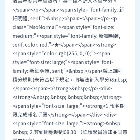
清當年度常年會費者，將一律不計入本會學分。
</span></b></span><span style="font-family: 新
細明體, serif;">&nbsp;</span></span></p> <p
class="MsoNormal"><span style="font-size:
medium;"><span style="font-family: 新細明體,
serif; color: red;">★</span></span><strong>
<span style="color: rgb(255, 0, 0);"><span
style="font-size: large;"><span style="font-
family: 新細明體, serif;">&nbsp;</span>線上課程
積分規則(未符合以下規定，將無法計入學分)&nbsp;
</span></span></strong>&nbsp;</p> <div>
<strong>&nbsp; &nbsp; &nbsp;&nbsp;</strong>
<span style="font-size: large;"><strong>1.報名期
限完成報名手續</strong></span></div> <div>
<span style="font-size: large;"><strong>&nbsp;
&nbsp; 2.簽到開始時間08:30 （詳讀學員須知並同意