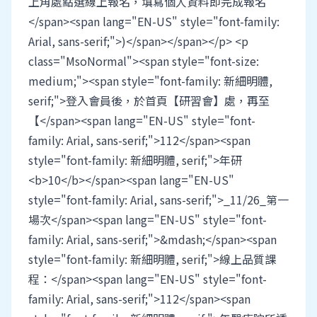
上角處點選線上報名，填寫個人資料即完成報名
</span><span lang="EN-US" style="font-family:
Arial, sans-serif;">)</span></span></p> <p
class="MsoNormal"><span style="font-size:
medium;"><span style="font-family: 新細明體,
serif;">登入會員後，於首頁【研習會】處，再至
【</span><span lang="EN-US" style="font-
family: Arial, sans-serif;">112</span><span
style="font-family: 新細明體, serif;">年研
<b>10</b></span><span lang="EN-US"
style="font-family: Arial, sans-serif;">_11/26_第一
場次</span><span lang="EN-US" style="font-
family: Arial, sans-serif;">&mdash;</span><span
style="font-family: 新細明體, serif;">線上品質課
程：</span><span lang="EN-US" style="font-
family: Arial, sans-serif;">112</span><span