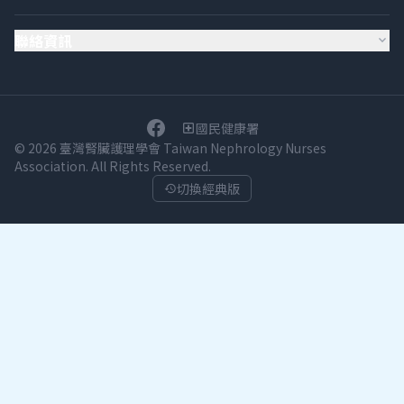
聯絡資訊
expand_more
國民健康署
local_hospital
© 2026 臺灣腎臟護理學會 Taiwan Nephrology Nurses
Association. All Rights Reserved.
切換經典版
history