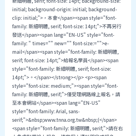
新細明體, serif; font-size: 14pt; background-size:
initial; background-origin: initial; background-
clip: initial;">，本會</span><span style="font-
family: 新細明體, serif; font-size: 14pt;">不再另行
發送</span><span lang="EN-US" style="font-
family: " times="" new="" font-size:="">e-
mail</span><span style="font-family: 新細明體,
serif; font-size: 14pt;">給報名學員</span><span
style="font-family: 新細明體, serif; font-size:
14pt;">。</span></strong></p> <p><span
style="font-size: medium;"><span style="font-
family: 新細明體, serif;">僅受理網路線上報名，請
至本會網站</span><span lang="EN-US"
style="font-family: Arial, sans-
serif;">&nbsp;www.tnna.org.tw&nbsp;(</span>
<span style="font-family: 新細明體, serif;">請在右