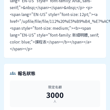
lang="EN-US" style="font-family: Arial, sans-
serif;">&nbsp;</span></span>&nbsp;</p> <p>
<span lang="EN-US" style="font-size: 12pt;"><a
href="/upfile/file/file/112%20%E5%B9%B4_%
<span style="font-size: medium;"><b><span
lang="EN-US" style="font-family: 新細明體, serif;
color: blue;">課程表</span></b></span></a>
</span></p>
報名狀態
groups
限定名額
3000
人