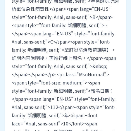
style="font-family: 新細明體, serif;">年醫療院所透
析單位急性病毒性</span><span lang="EN-US"
style="font-family: Arial, sans-serif;">B</span>
<span style="font-family: 新細明體, serif;">、
</span><span lang="EN-US" style="font-family:
Arial, sans-serif;">C</span><span style="font-
family: 新細明體, serif;">型肝炎防治教育訓練】，
詳閱內容說明後，再進行線上報名。</span><span
style="font-family: Arial, sans-serif;">&nbsp;
</span></span></p> <p class="MsoNormal">
<span style="font-size: medium;"><span
style="font-family: 新細明體, serif;">報名日期：
</span><span lang="EN-US" style="font-family:
Arial, sans-serif;">112</span><span style="font-
family: 新細明體, serif;">年</span><font
face="Arial, sans-serif">10</font><span