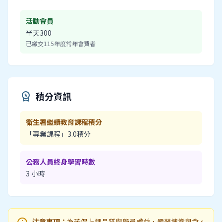
活動會員
半天300
已繳交115年度常年會費者
積分資訊
workspace_premium
衛生署繼續教育課程積分
「專業課程」3.0積分
公務人員終身學習時數
3 小時
注意事項：
為確保上課品質與學員權益，嚴禁攜眷與會。