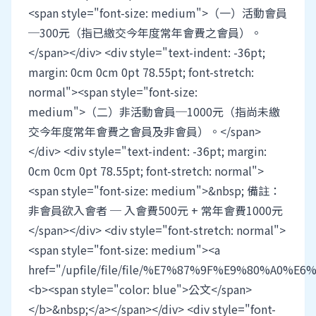
<span style="font-size: medium">（一）活動會員
─300元（指已繳交今年度常年會費之會員）。
</span></div> <div style="text-indent: -36pt;
margin: 0cm 0cm 0pt 78.55pt; font-stretch:
normal"><span style="font-size:
medium">（二）非活動會員─1000元（指尚未繳
交今年度常年會費之會員及非會員）。</span>
</div> <div style="text-indent: -36pt; margin:
0cm 0cm 0pt 78.55pt; font-stretch: normal">
<span style="font-size: medium">&nbsp; 備註：
非會員欲入會者 ─ 入會費500元 + 常年會費1000元
</span></div> <div style="font-stretch: normal">
<span style="font-size: medium"><a
href="/upfile/file/file/%E7%87%9F%E9%80
<b><span style="color: blue">公文</span>
</b>&nbsp;</a></span></div> <div style="font-