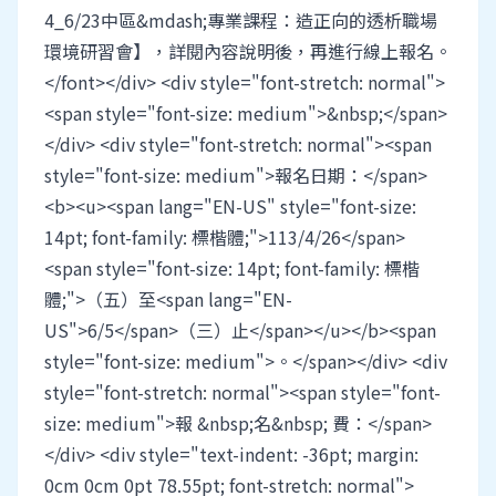
4_6/23中區&mdash;專業課程：造正向的透析職場
環境研習會】，詳閱內容說明後，再進行線上報名。
</font></div> <div style="font-stretch: normal">
<span style="font-size: medium">&nbsp;</span>
</div> <div style="font-stretch: normal"><span
style="font-size: medium">報名日期：</span>
<b><u><span lang="EN-US" style="font-size:
14pt; font-family: 標楷體;">113/4/26</span>
<span style="font-size: 14pt; font-family: 標楷
體;">（五）至<span lang="EN-
US">6/5</span>（三）止</span></u></b><span
style="font-size: medium">。</span></div> <div
style="font-stretch: normal"><span style="font-
size: medium">報 &nbsp;名&nbsp; 費：</span>
</div> <div style="text-indent: -36pt; margin:
0cm 0cm 0pt 78.55pt; font-stretch: normal">