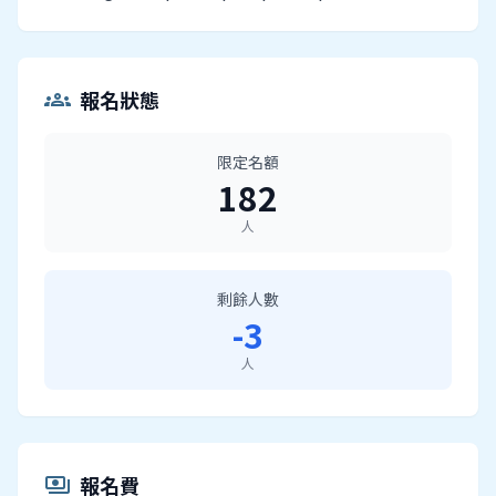
報名狀態
groups
限定名額
182
人
剩餘人數
-3
人
報名費
payments