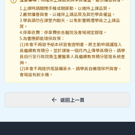
info
1.上課時請關閉手機或開振動，以維持上課品質。
2.嚴禁攜眷與會，以確保上課品質及其他學員權益。
3.學員請勿在課堂內聊天，以免影響周遭學員之上課品
質。
4.停車收費：停車費依各醫院及會場規定辦理。
5.為響應節能環保政策：
(1)本會不再發予紙本研習會證明書，將主動申請護理人
員繼續教育積分，並於課後一個月內上傳學員積分，請學
員自行至行政院衛生署醫事人員繼續教育積分管理系統查
詢。
(2)本會不再提供瓶裝礦泉水，請學員自備環保杯與會，
會場設有飲水機。
arrow_back
返回上一頁