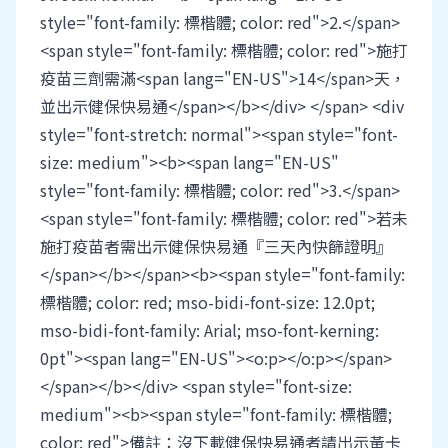
style="font-family: 標楷體; color: red">2.</span>
<span style="font-family: 標楷體; color: red">施打
疫苗三劑需滿<span lang="EN-US">14</span>天，
並出示健保快易通</span></b></div> </span> <div
style="font-stretch: normal"><span style="font-
size: medium"><b><span lang="EN-US"
style="font-family: 標楷體; color: red">3.</span>
<span style="font-family: 標楷體; color: red">若未
施打疫苗者需出示健保快易通『三天內快篩證明』
</span></b></span><b><span style="font-family:
標楷體; color: red; mso-bidi-font-size: 12.0pt;
mso-bidi-font-family: Arial; mso-font-kerning:
0pt"><span lang="EN-US"><o:p></o:p></span>
</span></b></div> <span style="font-size:
medium"><b><span style="font-family: 標楷體;
color: red">備註：沒下載健保快易通者請出示黃卡