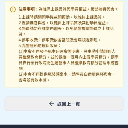
info
注意事項：
為確保上課品質與學員權益，嚴禁攜眷與會。
1.上課時請關閉手機或開振動，以維持上課品質。
2.嚴禁攜眷與會，以確保上課品質及其他學員權益。
3.學員請勿在課堂內聊天，以免影響周遭學員之上課品
質。
4.停車收費：停車費依各醫院及會場規定辦理。
5.為響應節能環保政策：
(1)本會不再發予紙本研習會證明書，將主動申請護理人
員繼續教育積分，並於課後一個月內上傳學員積分，請學
員自行至行政院衛生署醫事人員繼續教育積分管理系統查
詢。
(2)本會不再提供瓶裝礦泉水，請學員自備環保杯與會，
會場設有飲水機。
arrow_back
返回上一頁