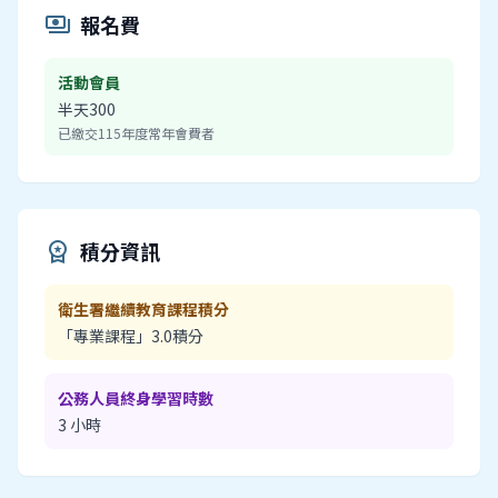
報名費
payments
活動會員
半天300
已繳交115年度常年會費者
積分資訊
workspace_premium
衛生署繼續教育課程積分
「專業課程」3.0積分
公務人員終身學習時數
3 小時