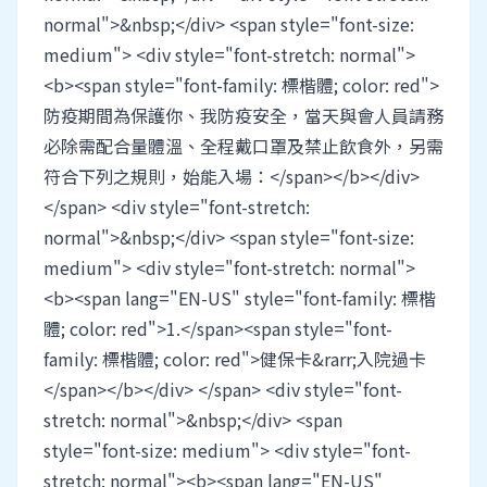
normal">&nbsp;</div> <span style="font-size:
medium"> <div style="font-stretch: normal">
<b><span style="font-family: 標楷體; color: red">
防疫期間為保護你、我防疫安全，當天與會人員請務
必除需配合量體溫、全程戴口罩及禁止飲食外，另需
符合下列之規則，始能入場：</span></b></div>
</span> <div style="font-stretch:
normal">&nbsp;</div> <span style="font-size:
medium"> <div style="font-stretch: normal">
<b><span lang="EN-US" style="font-family: 標楷
體; color: red">1.</span><span style="font-
family: 標楷體; color: red">健保卡&rarr;入院過卡
</span></b></div> </span> <div style="font-
stretch: normal">&nbsp;</div> <span
style="font-size: medium"> <div style="font-
stretch: normal"><b><span lang="EN-US"