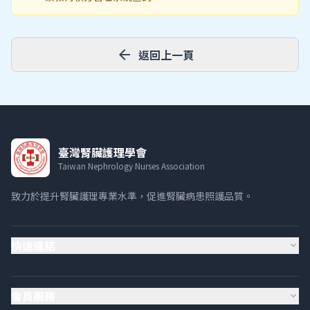
arrow_back
返回上一頁
臺灣腎臟護理學會
Taiwan Nephrology Nurses Association
致力於提升腎臟護理專業水準，促進腎臟病患照護品質。
快速連結
expand_more
會員服務
expand_more