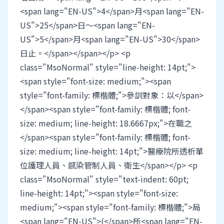
<span lang="EN-US">4</span>月<span lang="EN-
US">25</span>日～<span lang="EN-
US">5</span>月<span lang="EN-US">30</span>
日止。</span></span></p> <p
class="MsoNormal" style="line-height: 14pt;">
<span style="font-size: medium;"><span
style="font-family: 標楷體;">參訓對象：以</span>
</span><span style="font-family: 標楷體; font-
size: medium; line-height: 18.6667px;">在職之
</span><span style="font-family: 標楷體; font-
size: medium; line-height: 14pt;">醫療院所透析單
位護理人員、感染管制人員、衛生</span></p> <p
class="MsoNormal" style="text-indent: 60pt;
line-height: 14pt;"><span style="font-size:
medium;"><span style="font-family: 標楷體;">局
<span lang="EN-US">(</span>所<span lang="EN-