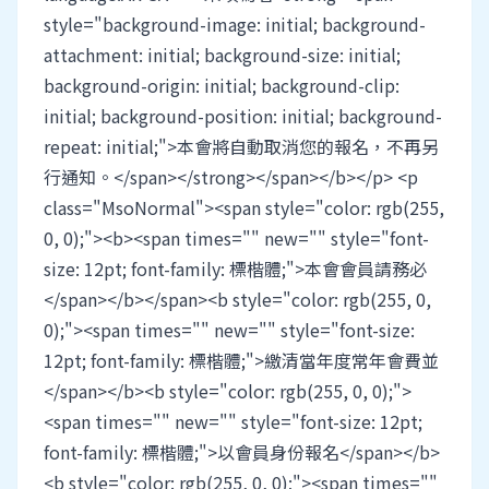
style="background-image: initial; background-
attachment: initial; background-size: initial;
background-origin: initial; background-clip:
initial; background-position: initial; background-
repeat: initial;">本會將自動取消您的報名，不再另
行通知。</span></strong></span></b></p> <p
class="MsoNormal"><span style="color: rgb(255,
0, 0);"><b><span times="" new="" style="font-
size: 12pt; font-family: 標楷體;">本會會員請務必
</span></b></span><b style="color: rgb(255, 0,
0);"><span times="" new="" style="font-size:
12pt; font-family: 標楷體;">繳清當年度常年會費並
</span></b><b style="color: rgb(255, 0, 0);">
<span times="" new="" style="font-size: 12pt;
font-family: 標楷體;">以會員身份報名</span></b>
<b style="color: rgb(255, 0, 0);"><span times=""