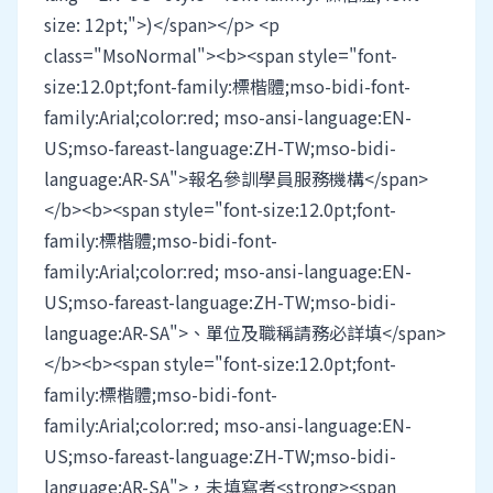
size: 12pt;">)</span></p> <p
class="MsoNormal"><b><span style="font-
size:12.0pt;font-family:標楷體;mso-bidi-font-
family:Arial;color:red; mso-ansi-language:EN-
US;mso-fareast-language:ZH-TW;mso-bidi-
language:AR-SA">報名參訓學員服務機構</span>
</b><b><span style="font-size:12.0pt;font-
family:標楷體;mso-bidi-font-
family:Arial;color:red; mso-ansi-language:EN-
US;mso-fareast-language:ZH-TW;mso-bidi-
language:AR-SA">、單位及職稱請務必詳填</span>
</b><b><span style="font-size:12.0pt;font-
family:標楷體;mso-bidi-font-
family:Arial;color:red; mso-ansi-language:EN-
US;mso-fareast-language:ZH-TW;mso-bidi-
language:AR-SA">，未填寫者<strong><span