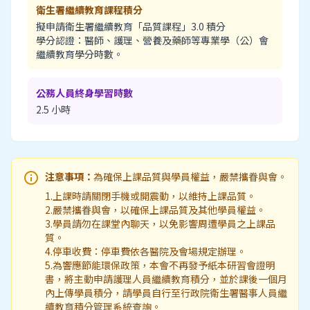
衛生署繼續教育課程積分
擬申請衛生署繼續教育「品質課程」3.0 積分
學分認證：醫師、護理、營養及藥師等專業學（公）會
繼續教育學分時數。
公務人員終身學習時數
2.5 小時
info
注意事項：
為確保上課品質與學員權益，嚴禁攜眷與會。
1.上課時請關閉手機或開震動，以維持上課品質。
2.嚴禁攜眷與會，以確保上課品質及其他學員權益。
3.學員請勿在課堂內聊天，以免影響周遭學員之上課品
質。
4.停車收費：停車費依各醫院及會場規定辦理。
5.為響應節能環保政策，本會不再發予紙本研習會證明
書，將主動申請護理人員繼續教育積分，並於課後一個月
內上傳學員積分，請學員自行至行政院衛生署醫事人員繼
續教育積分管理系統查詢。