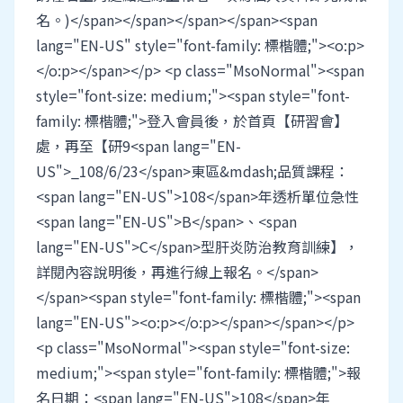
名。)</span></span></span></span><span
lang="EN-US" style="font-family: 標楷體;"><o:p>
</o:p></span></p> <p class="MsoNormal"><span
style="font-size: medium;"><span style="font-
family: 標楷體;">登入會員後，於首頁【研習會】
處，再至【研9<span lang="EN-
US">_108/6/23</span>東區&mdash;品質課程：
<span lang="EN-US">108</span>年透析單位急性
<span lang="EN-US">B</span>、<span
lang="EN-US">C</span>型肝炎防治教育訓練】，
詳閱內容說明後，再進行線上報名。</span>
</span><span style="font-family: 標楷體;"><span
lang="EN-US"><o:p></o:p></span></span></p>
<p class="MsoNormal"><span style="font-size:
medium;"><span style="font-family: 標楷體;">報
名日期：<span lang="EN-US">108</span>年