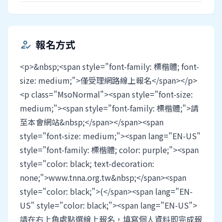
報名方式
how_to_reg
<p>&nbsp;<span style="font-family: 標楷體; font-
size: medium;">僅受理網路線上報名</span></p>
<p class="MsoNormal"><span style="font-size:
medium;"><span style="font-family: 標楷體;">請
至本會網站&nbsp;</span></span><span
style="font-size: medium;"><span lang="EN-US"
style="font-family: 標楷體; color: purple;"><span
style="color: black; text-decoration:
none;">www.tnna.org.tw&nbsp;</span><span
style="color: black;">(</span><span lang="EN-
US" style="color: black;"><span lang="EN-US">
請在右上角處點選線上報名，填寫個人資料即完成報