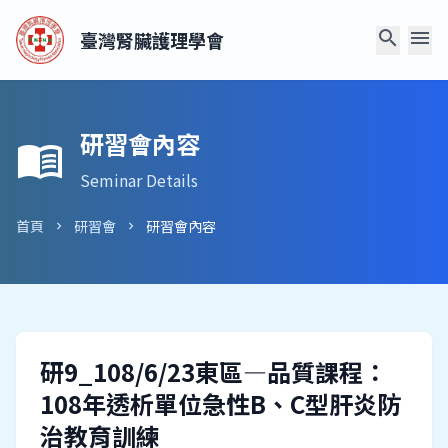
search
menu
臺灣腎臟護理學會
研習會內容
menu_book
Seminar Details
首頁
研習會
研習會內容
chevron_right
chevron_right
研9_108/6/23東區—品質課程：
108年透析單位急性B、C型肝炎防
治教育訓練