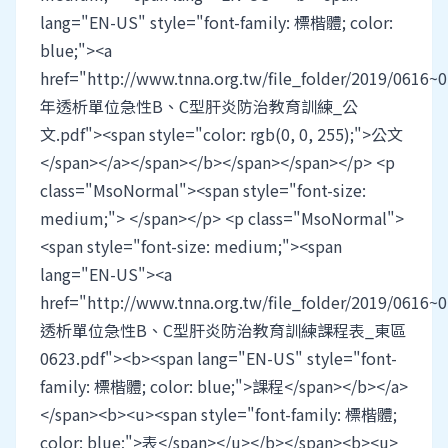
lang="EN-US" style="font-family: 標楷體; color:
blue;"><a
href="http://www.tnna.org.tw/file_folder/2019/0616~
年透析單位急性B、C型肝炎防治教育訓練_公
文.pdf"><span style="color: rgb(0, 0, 255);">公文
</span></a></span></b></span></span></p> <p
class="MsoNormal"><span style="font-size:
medium;"> </span></p> <p class="MsoNormal">
<span style="font-size: medium;"><span
lang="EN-US"><a
href="http://www.tnna.org.tw/file_folder/2019/0616~
透析單位急性B、C型肝炎防治教育訓練課程表_東區
0623.pdf"><b><span lang="EN-US" style="font-
family: 標楷體; color: blue;">課程</span></b></a>
</span><b><u><span style="font-family: 標楷體;
color: blue;">表</span></u></b></span><b><u>