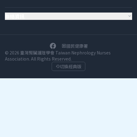
聯絡資訊
expand_more
國民健康署
local_hospital
© 2026 臺灣腎臟護理學會 Taiwan Nephrology Nurses
Association. All Rights Reserved.
切換經典版
history