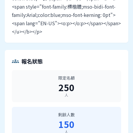
<span style="font-family:標楷體;mso-bidi-font-
family:Arial;color:blue;mso-font-kerning: 0pt">
<span lang="EN-US"><o:p></o:p></span></span>
</u></b></p>
報名狀態
groups
限定名額
250
人
剩餘人數
150
人