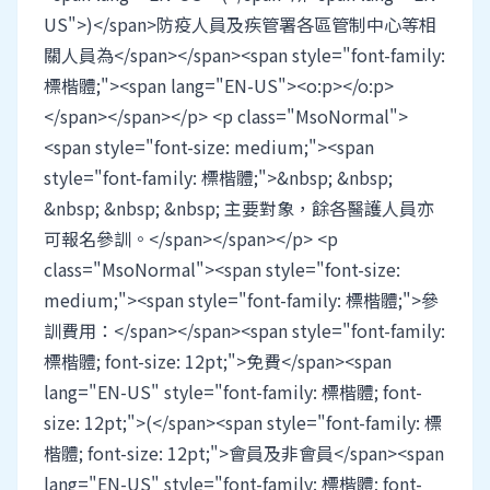
US">)</span>防疫人員及疾管署各區管制中心等相
關人員為</span></span><span style="font-family:
標楷體;"><span lang="EN-US"><o:p></o:p>
</span></span></p> <p class="MsoNormal">
<span style="font-size: medium;"><span
style="font-family: 標楷體;">&nbsp; &nbsp;
&nbsp; &nbsp; &nbsp; 主要對象，餘各醫護人員亦
可報名參訓。</span></span></p> <p
class="MsoNormal"><span style="font-size:
medium;"><span style="font-family: 標楷體;">參
訓費用：</span></span><span style="font-family:
標楷體; font-size: 12pt;">免費</span><span
lang="EN-US" style="font-family: 標楷體; font-
size: 12pt;">(</span><span style="font-family: 標
楷體; font-size: 12pt;">會員及非會員</span><span
lang="EN-US" style="font-family: 標楷體; font-