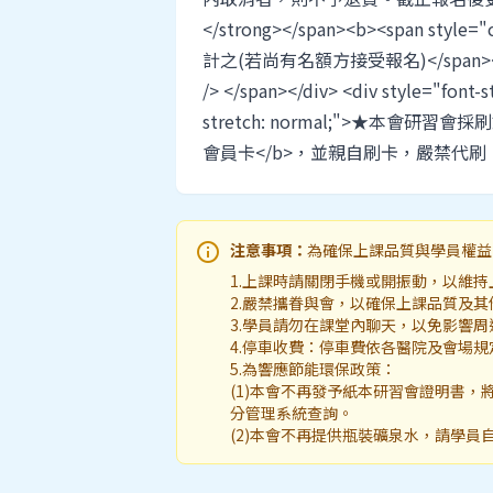
</strong></span><b><span st
計之(若尚有名額方接受報名)</span></b><sp
/> </span></div> <div style="font-s
stretch: normal;">★本會
會員卡</b>，並親自刷卡，嚴禁代刷。<
info
注意事項：
為確保上課品質與學員權益
1.上課時請關閉手機或開振動，以維持
2.嚴禁攜眷與會，以確保上課品質及
3.學員請勿在課堂內聊天，以免影響
4.停車收費：停車費依各醫院及會場規
5.為響應節能環保政策：
(1)本會不再發予紙本研習會證明書
分管理系統查詢。
(2)本會不再提供瓶裝礦泉水，請學