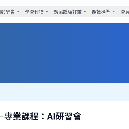
關於學會
學會刊物
腎臟護理評鑑
照護標準
會
expand_more
expand_more
expand_more
expand_more
北區—專業課程：AI研習會