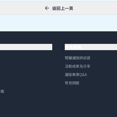
arrow_back
返回上一頁
會員服務
腎臟護理師認證
活動成果及分享
護理專業Q&A
常見問題
評鑑