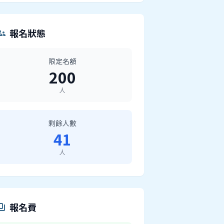
報名狀態
ups
限定名額
200
人
剩餘人數
41
人
報名費
ents