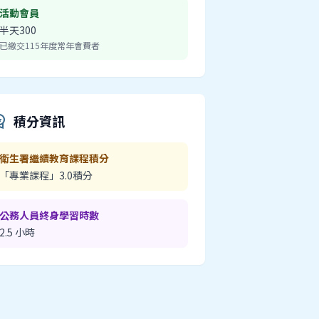
活動會員
半天300
已繳交115年度常年會費者
積分資訊
_premium
衛生署繼續教育課程積分
「專業課程」3.0積分
公務人員終身學習時數
2.5 小時