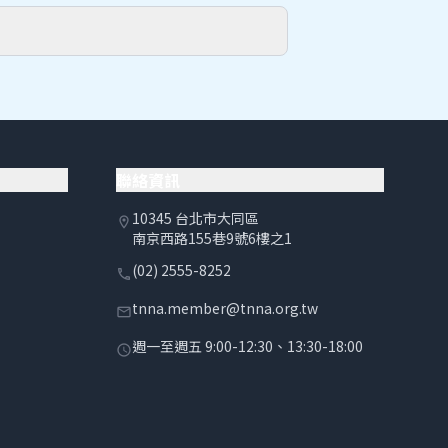
聯絡資訊
10345 台北市大同區
location_on
南京西路155巷9號6樓之1
(02) 2555-8252
phone
tnna.member@tnna.org.tw
email
週一至週五 9:00-12:30、13:30-18:00
schedule