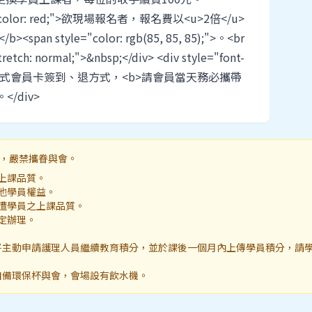
yle="color: red;">欲現場報名者，報名費以<u>2倍</u>
an style="color: rgb(85, 85, 85);">。<br
tretch: normal;">&nbsp;</div> <div style="font-
研習會採刷式會員卡簽到、退方式，<b>請會員當天務必攜帶
/div>
，嚴禁攜眷與會。
上課品質。
其他學員權益。
周遭學員之上課品質。
定辦理。
，將主動申請護理人員繼續教育積分，並於課後一個月內上傳學員積分，請
員自備環保杯與會，會場設有飲水機。