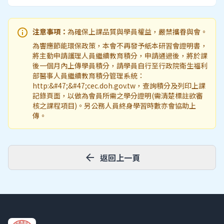
info
注意事項：
為確保上課品質與學員權益，嚴禁攜眷與會。
為響應節能環保政策，本會不再發予紙本研習會證明書，
將主動申請護理人員繼續教育積分，申請通過後，將於課
後一個月內上傳學員積分，請學員自行至行政院衛生福利
部醫事人員繼續教育積分管理系統：
http:&#47;&#47;cec.doh.gov.tw，查詢積分及列印上課
記錄頁面，以做為會員所需之學分證明(需清楚標註欲審
核之課程項目)。另公務人員終身學習時數亦會協助上
傳。
arrow_back
返回上一頁