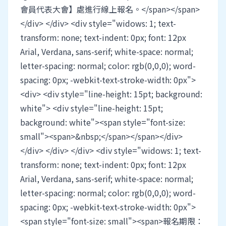
會員代表大會】處進行線上報名。</span></span>
</div> </div> <div style="widows: 1; text-
transform: none; text-indent: 0px; font: 12px
Arial, Verdana, sans-serif; white-space: normal;
letter-spacing: normal; color: rgb(0,0,0); word-
spacing: 0px; -webkit-text-stroke-width: 0px">
<div> <div style="line-height: 15pt; background:
white"> <div style="line-height: 15pt;
background: white"><span style="font-size:
small"><span>&nbsp;</span></span></div>
</div> </div> </div> <div style="widows: 1; text-
transform: none; text-indent: 0px; font: 12px
Arial, Verdana, sans-serif; white-space: normal;
letter-spacing: normal; color: rgb(0,0,0); word-
spacing: 0px; -webkit-text-stroke-width: 0px">
<span style="font-size: small"><span>報名期限：