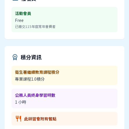
活動會員
Free
已繳交115年度常年會費者
積分資訊
workspace_premium
衛生署繼續教育課程積分
專業課程1.0積分
公務人員終身學習時數
1 小時
restaurant
此研習會附有餐點