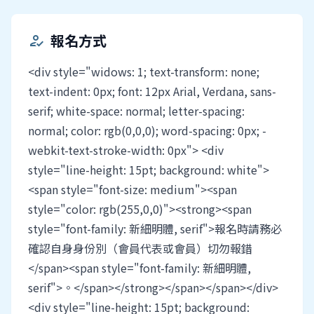
報名方式
how_to_reg
<div style="widows: 1; text-transform: none;
text-indent: 0px; font: 12px Arial, Verdana, sans-
serif; white-space: normal; letter-spacing:
normal; color: rgb(0,0,0); word-spacing: 0px; -
webkit-text-stroke-width: 0px"> <div
style="line-height: 15pt; background: white">
<span style="font-size: medium"><span
style="color: rgb(255,0,0)"><strong><span
style="font-family: 新細明體, serif">報名時請務必
確認自身身份別（會員代表或會員）切勿報錯
</span><span style="font-family: 新細明體,
serif">。</span></strong></span></span></div>
<div style="line-height: 15pt; background: