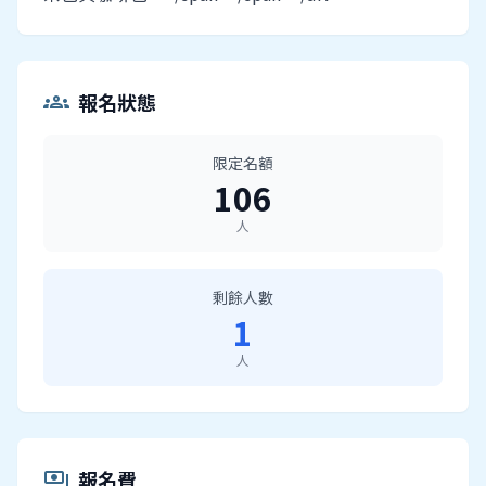
報名狀態
groups
限定名額
106
人
剩餘人數
1
人
報名費
payments