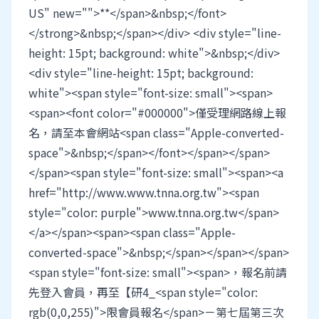
US" new="">**</span>&nbsp;</font>
</strong>&nbsp;</span></div> <div style="line-
height: 15pt; background: white">&nbsp;</div>
<div style="line-height: 15pt; background:
white"><span style="font-size: small"><span>
<span><font color="#000000">僅受理網路線上報
名，請至本會網站<span class="Apple-converted-
space">&nbsp;</span></font></span></span>
</span><span style="font-size: small"><span><a
href="http://www.www.tnna.org.tw"><span
style="color: purple">www.tnna.org.tw</span>
</a></span><span><span class="Apple-
converted-space">&nbsp;</span></span></span>
<span style="font-size: small"><span>，報名前請
先登入會員，再至【研4_<span style="color:
rgb(0,0,255)">限會員報名</span>－第七屆第三次