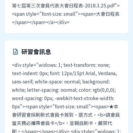
第七屆第三次會員代表大會日程表-2018.3.25.pdf">
<span style="font-size: small"><span>大會日程表
</span></span></a></div>
研習會訊息
description
<div style="widows: 1; text-transform: none;
text-indent: 0px; font: 12px/15pt Arial, Verdana,
sans-serif; white-space: normal; background:
white; letter-spacing: normal; color: rgb(0,0,0);
word-spacing: 0px; -webkit-text-stroke-width:
0px"><span style="font-size: small"><span>★本
會研習會採刷新式會員卡簽到、退方式，<b>請會員
當天務必攜帶會員卡</b>，並親自刷卡，嚴禁代
刷。</span></span></div> <div style="widows: 1;