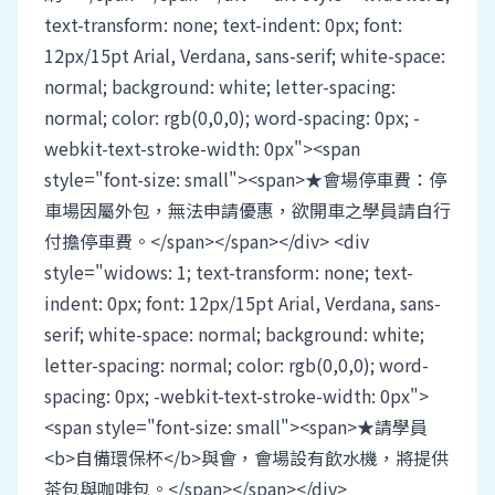
text-transform: none; text-indent: 0px; font:
12px/15pt Arial, Verdana, sans-serif; white-space:
normal; background: white; letter-spacing:
normal; color: rgb(0,0,0); word-spacing: 0px; -
webkit-text-stroke-width: 0px"><span
style="font-size: small"><span>★會場停車費：停
車場因屬外包，無法申請優惠，欲開車之學員請自行
付擔停車費。</span></span></div> <div
style="widows: 1; text-transform: none; text-
indent: 0px; font: 12px/15pt Arial, Verdana, sans-
serif; white-space: normal; background: white;
letter-spacing: normal; color: rgb(0,0,0); word-
spacing: 0px; -webkit-text-stroke-width: 0px">
<span style="font-size: small"><span>★請學員
<b>自備環保杯</b>與會，會場設有飲水機，將提供
茶包與咖啡包。</span></span></div>