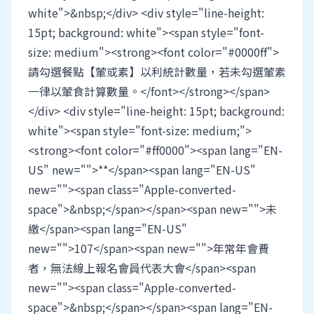
white">&nbsp;</div> <div style="line-height:
15pt; background: white"><span style="font-
size: medium"><strong><font color="#0000ff">
請勾選餐點【葷或素】以利統計數量，若未勾選葷素
一律以葷食計算數量。</font></strong></span>
</div> <div style="line-height: 15pt; background:
white"><span style="font-size: medium;">
<strong><font color="#ff0000"><span lang="EN-
US" new="">**</span><span lang="EN-US"
new=""><span class="Apple-converted-
space">&nbsp;</span></span><span new="">未
繳</span><span lang="EN-US"
new="">107</span><span new="">年常年會費
者，無法線上報名會員代表大會</span><span
new=""><span class="Apple-converted-
space">&nbsp;</span></span><span lang="EN-