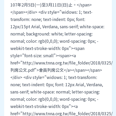
107年2月5日(一)至3月11日(日)止。</span>
</span></div> <div style="widows: 1; text-
transform: none; text-indent: 0px; font:
12px/15pt Arial, Verdana, sans-serif; white-space:
normal; background: white; letter-spacing:
normal; color: rgb(0,0,0); word-spacing: 0px; -
webkit-text-stroke-width: 0px"><span
style="font-size: small"><span><a
href="http://www.tnna.org.tw/file_folder/2018/0325/
列席公文.pdf">會員列席公文</a></span></span>
</div> <div style="widows: 1; text-transform:
none; text-indent: 0px; font: 12px Arial, Verdana,
sans-serif; white-space: normal; letter-spacing:
normal; color: rgb(0,0,0); word-spacing: 0px; -
webkit-text-stroke-width: 0px"><a
href="http://www.tnna.org.tw/file_folder/2018/0325/