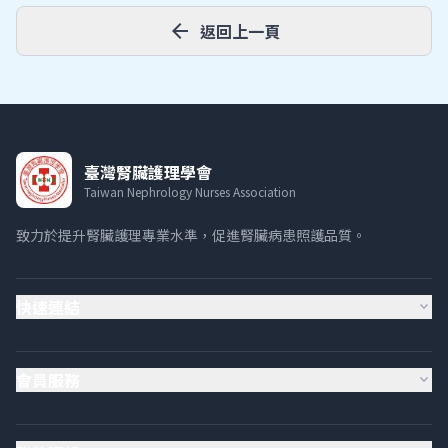
arrow_back
返回上一頁
臺灣腎臟護理學會
Taiwan Nephrology Nurses Association
致力於提升腎臟護理專業水準，促進腎臟病患照護品質。
快速連結
expand_more
會員服務
expand_more