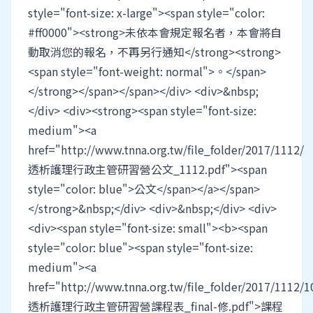
style="font-size: x-large"><span style="color:
#ff0000"><strong>未依本會規定報名者，本會將自
動取消您的報名，不再另行通知</strong><strong>
<span style="font-weight: normal">。</span>
</strong></span></span></div> <div>&nbsp;
</div> <div><strong><span style="font-size:
medium"><a
href="http://www.tnna.org.tw/file_folder/2017/1112/
透析護理行政主管研習營公文_1112.pdf"><span
style="color: blue">公文</span></a></span>
</strong>&nbsp;</div> <div>&nbsp;</div> <div>
<div><span style="font-size: small"><b><span
style="color: blue"><span style="font-size:
medium"><a
href="http://www.tnna.org.tw/file_folder/2017/1112/1
透析護理行政主管研習營課程表_final-修.pdf">課程