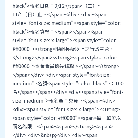
black">報名日期：9/12</span>（二）～
11/5（日）止。</span></div> <div><span
style="font-size: medium"><span style="color:
black">報名資格：</span></span><span
style="font-size: x-large"><span style="color:
#ff0000"><strong>限組長級以上之行政主管，
</strong></span><strong><span style="color:
#ff0000">本會會員優先錄取。</span></strong>
</span></div> <div><span style="font-size:
medium">名額<span style="color: black">：100
名</span></span></div> <div><span style="font-
size: medium">報名費：免費。</span></div>
<div><span style="font-size: x-large"><strong>
<span style="color: #ff0000"><span>每一單位以
兩名為限。</span></span></strong></span>
</div> <div>&nbsp;</div> <div><span