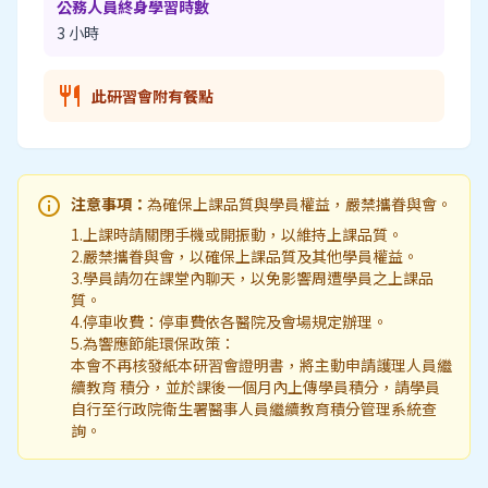
公務人員終身學習時數
3 小時
restaurant
此研習會附有餐點
info
注意事項：
為確保上課品質與學員權益，嚴禁攜眷與會。
1.上課時請關閉手機或開振動，以維持上課品質。
2.嚴禁攜眷與會，以確保上課品質及其他學員權益。
3.學員請勿在課堂內聊天，以免影響周遭學員之上課品
質。
4.停車收費：停車費依各醫院及會場規定辦理。
5.為響應節能環保政策：
本會不再核發紙本研習會證明書，將主動申請護理人員繼
續教育 積分，並於課後一個月內上傳學員積分，請學員
自行至行政院衛生署醫事人員繼續教育積分管理系統查
詢。