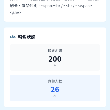
刷卡，嚴禁代刷。<span><br /> <br /> </span>
</div>
報名狀態
groups
限定名額
200
人
剩餘人數
26
人