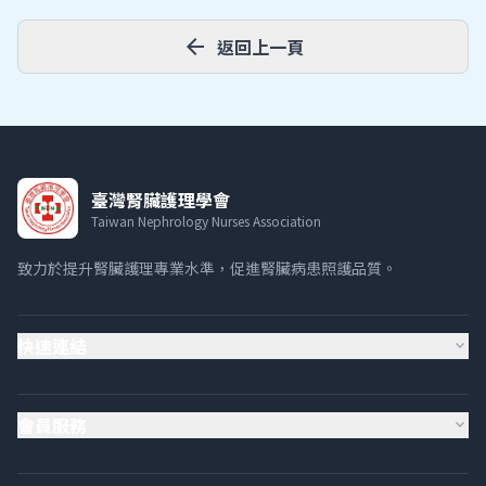
arrow_back
返回上一頁
臺灣腎臟護理學會
Taiwan Nephrology Nurses Association
致力於提升腎臟護理專業水準，促進腎臟病患照護品質。
快速連結
expand_more
會員服務
expand_more