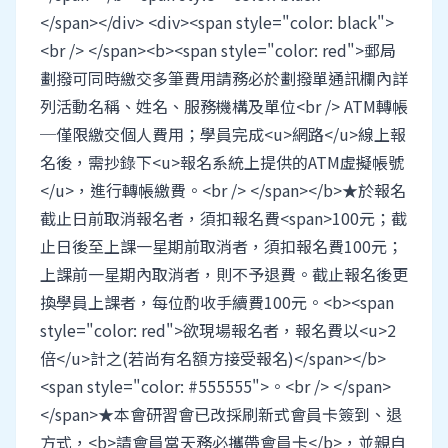
</span></div> <div><span style="color: black">
<br /> </span><b><span style="color: red">郵局
劃撥可同時繳交多筆費用請務必於劃撥單通訊欄內詳
列活動名稱、姓名、服務機構及單位<br /> ATM轉帳
─僅限繳交個人費用；學員完成<u>網路</u>線上報
名後，需抄錄下<u>報名系統上提供的ATM虛擬帳號
</u>，進行轉帳繳費。<br /> </span></b>★於報名
截止日前取消報名者，須扣報名費<span>100元；截
止日後至上課一星期前取消者，須扣報名費100元；
上課前一星期內取消者，則不予退費。截止報名後更
換學員上課者，每位酌收手續費100元。<b><span
style="color: red">欲現場報名者，報名費以<u>2
倍</u>計之(若尚有名額方接受報名)</span></b>
<span style="color: #555555">。<br /> </span>
</span>★本會研習會已改採刷新式會員卡簽到、退
方式，<b>請會員當天務必攜帶會員卡</b>，並親自