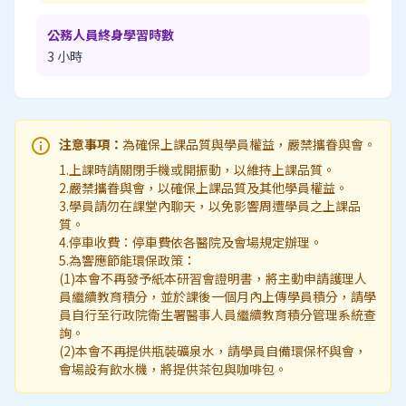
公務人員終身學習時數
3 小時
info
注意事項：
為確保上課品質與學員權益，嚴禁攜眷與會。
1.上課時請關閉手機或開振動，以維持上課品質。
2.嚴禁攜眷與會，以確保上課品質及其他學員權益。
3.學員請勿在課堂內聊天，以免影響周遭學員之上課品
質。
4.停車收費：停車費依各醫院及會場規定辦理。
5.為響應節能環保政策：
(1)本會不再發予紙本研習會證明書，將主動申請護理人
員繼續教育積分，並於課後一個月內上傳學員積分，請學
員自行至行政院衛生署醫事人員繼續教育積分管理系統查
詢。
(2)本會不再提供瓶裝礦泉水，請學員自備環保杯與會，
會場設有飲水機，將提供茶包與咖啡包。