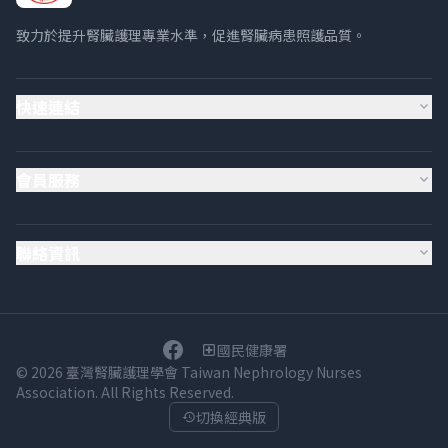
致力於提升腎臟護理專業水準，促進腎臟病患照護品質。
快速連結
expand_more
會員服務
expand_more
聯絡資訊
expand_more
國民健康署
local_hospital
© 2026 臺灣腎臟護理學會 Taiwan Nephrology Nurses
Association. All Rights Reserved.
切換經典版
history