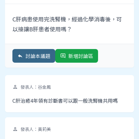
C肝病患使用完洗腎機，經過化學消毒後，可
以接讓B肝患者使用嗎？
討論本議題
新增討論區
reply
add_comment
發表人：谷金鳳
person
C肝治癒4年領有診斷書可以跟一般洗腎機共用嗎
發表人：黃莉美
person