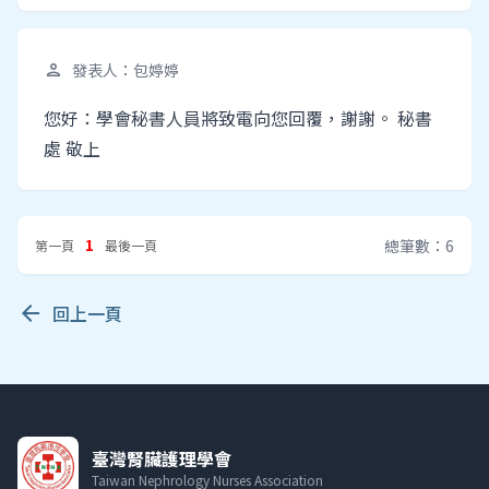
發表人：包婷婷
person
您好：學會秘書人員將致電向您回覆，謝謝。 秘書
處 敬上
1
總筆數：6
第一頁
最後一頁
arrow_back
回上一頁
臺灣腎臟護理學會
Taiwan Nephrology Nurses Association