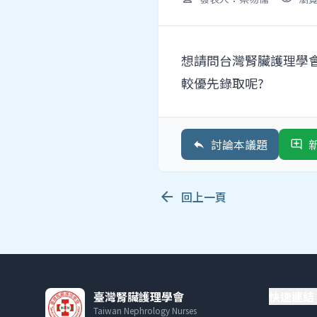
想請問台灣腎臟護理學會
較優先錄取呢?
討論本議題
reply
add_comment
arrow_back
回上一頁
臺灣腎臟護理學會
快速連結
Taiwan Nephrology Nurses