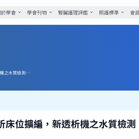
關於學會
學會刊物
腎臟護理評鑑
照護標準
會
expand_more
expand_more
expand_more
expand_more
感控：請問透析床位擴編，新透析機之水質檢測，是否有規定檢測間隔時間
析床位擴編，新透析機之水質檢測