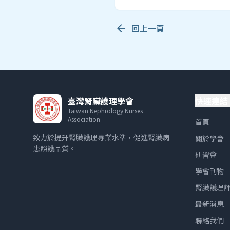
arrow_back
回上一頁
臺灣腎臟護理學會
快速連結
Taiwan Nephrology Nurses
Association
首頁
致力於提升腎臟護理專業水準，促進腎臟病
關於學會
患照護品質。
研習會
學會刊物
腎臟護理
最新消息
聯絡我們