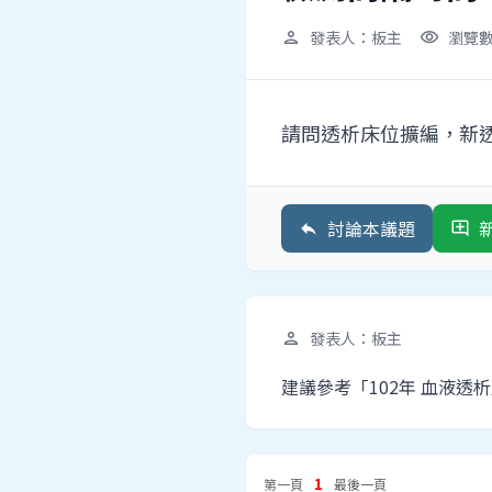
發表人：板主
瀏覽數
person
visibility
請問透析床位擴編，新
討論本議題
reply
add_comment
發表人：板主
person
建議參考「102年 血液透
1
第一頁
最後一頁