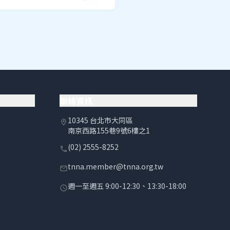
聯絡資訊
10345 台北市大同區
location_on
南京西路155巷9號6樓之1
(02) 2555-8252
phone
tnna.member@tnna.org.tw
email
週一至週五 9:00-12:30、13:30-18:00
schedule