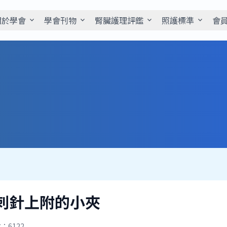
關於學會
學會刊物
腎臟護理評鑑
照護標準
會
expand_more
expand_more
expand_more
expand_more
刺針上附的小夾
：6122