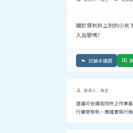
關於穿刺針上附的小夾
入血管嗎?
討論本議題
reply
add_comment
發表人：板主
person
建議可依據各院所之作業基
行瘻管穿刺，應確實執行無