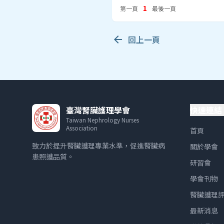
1
第一頁
最後一頁
arrow_back
回上一頁
臺灣腎臟護理學會
快速連結
Taiwan Nephrology Nurses
Association
首頁
致力於提升腎臟護理專業水準，促進腎臟病
關於學會
患照護品質。
研習會
學會刊物
腎臟護理
最新消息