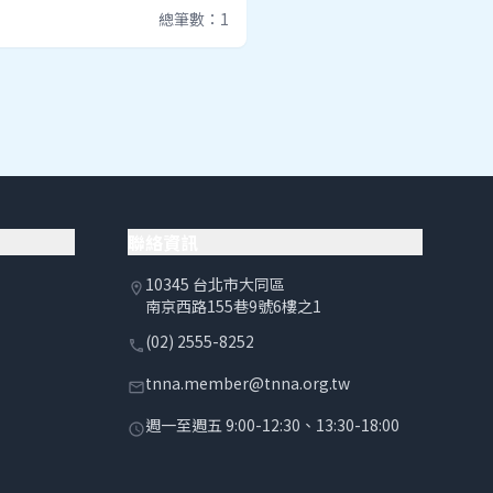
總筆數：1
聯絡資訊
10345 台北市大同區
location_on
南京西路155巷9號6樓之1
(02) 2555-8252
phone
tnna.member@tnna.org.tw
email
週一至週五 9:00-12:30、13:30-18:00
schedule